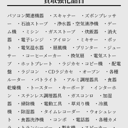
パソコン関連機器 ・スキャナー ・ズボンプレッサ
ー ・石油ストーブ ・浄水器・空気清浄機 ・ゲー
ム機 ・ミシン ・ガスストーブ ・炊飯器 ・消火
器 ・電子レンジ ・アイロン ・ミキサー ・ポッ
ト ・電気温水器 ・扇風機 ・プリンター ・ジュー
サー ・コーヒーメーカー ・換気扇 ・電気ストー
ブ ・ホットプレート ・ラジカセ・コピー機 ・配電
盤 ・ラジコン ・CDラジカセ ・オーブン ・各種
ルーター ・パトライト ・アルミ調理器具 ・食器
乾燥機 ・トースター ・キーボード ・インターホ
ン ・ステンレス調理器具 ・ガスコンロ ・加湿
器 ・掃除機 ・電動工具 ・草刈り機 ・冷風
機 ・除湿器 ・タイムレコーダー ・ウォシュレッ
ト ・食器洗浄機 ・コンポ ・電話器 ・各種カメ
ラ ・トランシーバー ・製氷機 ・スピーカー ・