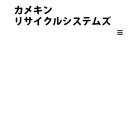
非鉄金属 OA機器 スクラップ 処分・買取りならカメキンリサイクル
カメキンリサイクルシステムズ
システムズ