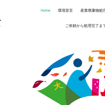
Home
環境宣言
産業廃棄物処
非鉄金属 OA機器 スクラップ 処分・買取りならカメキンリサイ
カメキンリサイクルシステムズ
ご依頼から処理完了ま