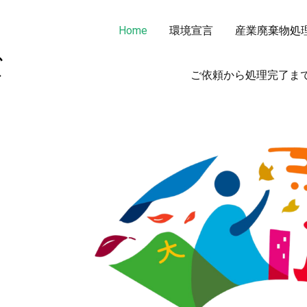
Home
環境宣言
産業廃棄物処
非鉄金属 OA機器 スクラップ 処分・買取りならカメキンリサイ
カメキンリサイクルシステムズ
ご依頼から処理完了ま