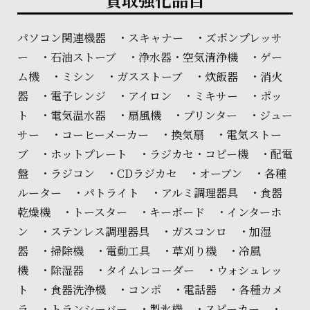
パソコン関連機器 ・スキャナー ・ズボンプレッサ
ー ・石油ストーブ ・浄水器・空気清浄機 ・ゲー
ム機 ・ミシン ・ガスストーブ ・炊飯器 ・消火
器 ・電子レンジ ・アイロン ・ミキサー ・ポッ
ト ・電気温水器 ・扇風機 ・プリンター ・ジュー
サー ・コーヒーメーカー ・換気扇 ・電気ストー
ブ ・ホットプレート ・ラジカセ・コピー機 ・配電
盤 ・ラジコン ・CDラジカセ ・オーブン ・各種
ルーター ・パトライト ・アルミ調理器具 ・食器
乾燥機 ・トースター ・キーボード ・インターホ
ン ・ステンレス調理器具 ・ガスコンロ ・加湿
器 ・掃除機 ・電動工具 ・草刈り機 ・冷風
機 ・除湿器 ・タイムレコーダー ・ウォシュレッ
ト ・食器洗浄機 ・コンポ ・電話器 ・各種カメ
ラ ・トランシーバー ・製氷機 ・スピーカー ・