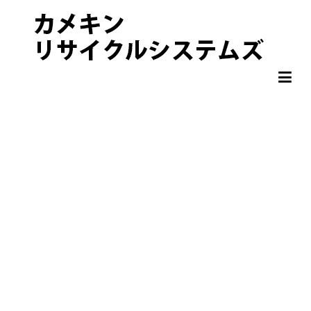
非鉄金属 OA機器 スクラップ 処分・買取りならカメキンリサイクル
カメキンリサイクルシステムズ
システムズ