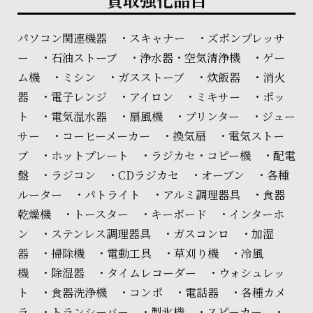
パソコン関連機器 ・スキャナー ・ズボンプレッサ
ー ・石油ストーブ ・浄水器・空気清浄機 ・ゲー
ム機 ・ミシン ・ガスストーブ ・炊飯器 ・消火
器 ・電子レンジ ・アイロン ・ミキサー ・ポッ
ト ・電気温水器 ・扇風機 ・プリンター ・ジュー
サー ・コーヒーメーカー ・換気扇 ・電気ストー
ブ ・ホットプレート ・ラジカセ・コピー機 ・配電
盤 ・ラジコン ・CDラジカセ ・オーブン ・各種
ルーター ・パトライト ・アルミ調理器具 ・食器
乾燥機 ・トースター ・キーボード ・インターホ
ン ・ステンレス調理器具 ・ガスコンロ ・加湿
器 ・掃除機 ・電動工具 ・草刈り機 ・冷風
機 ・除湿器 ・タイムレコーダー ・ウォシュレッ
ト ・食器洗浄機 ・コンポ ・電話器 ・各種カメ
ラ ・トランシーバー ・製氷機 ・スピーカー ・