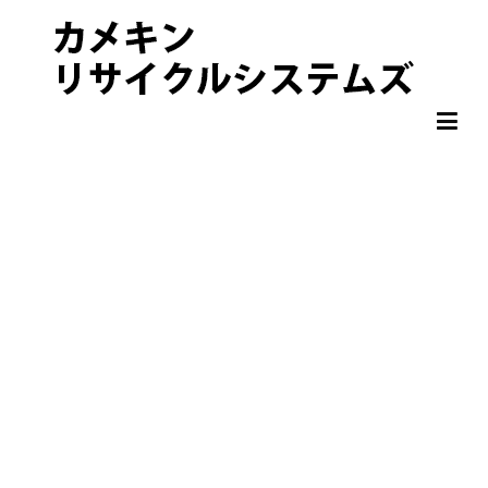
非鉄金属 OA機器 スクラップ 処分・買取りならカメキンリサイクル
カメキンリサイクルシステムズ
システムズ