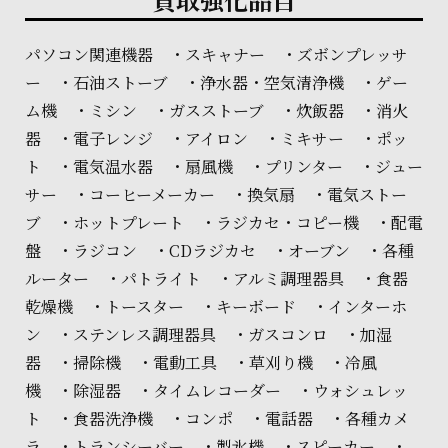
パソコン関連機器 ・スキャナー ・ズボンプレッサ
ー ・石油ストーブ ・浄水器・空気清浄機 ・ゲー
ム機 ・ミシン ・ガスストーブ ・炊飯器 ・消火
器 ・電子レンジ ・アイロン ・ミキサー ・ポッ
ト ・電気温水器 ・扇風機 ・プリンター ・ジュー
サー ・コーヒーメーカー ・換気扇 ・電気ストー
ブ ・ホットプレート ・ラジカセ・コピー機 ・配電
盤 ・ラジコン ・CDラジカセ ・オーブン ・各種
ルーター ・パトライト ・アルミ調理器具 ・食器
乾燥機 ・トースター ・キーボード ・インターホ
ン ・ステンレス調理器具 ・ガスコンロ ・加湿
器 ・掃除機 ・電動工具 ・草刈り機 ・冷風
機 ・除湿器 ・タイムレコーダー ・ウォシュレッ
ト ・食器洗浄機 ・コンポ ・電話器 ・各種カメ
ラ ・トランシーバー ・製氷機 ・スピーカー ・