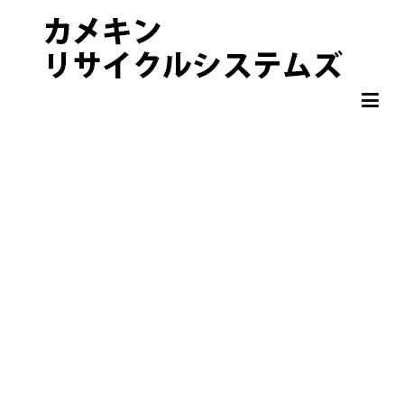
非鉄金属 OA機器 スクラップ 処分・買取りならカメキンリサイクル
カメキンリサイクルシステムズ
システムズ