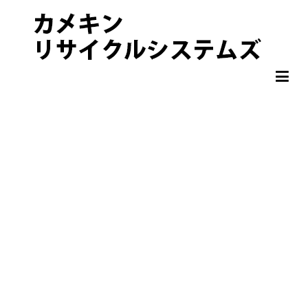
非鉄金属 OA機器 スクラップ 処分・買取りならカメキンリサイクル
カメキンリサイクルシステムズ
システムズ