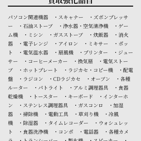
パソコン関連機器 ・スキャナー ・ズボンプレッサ
ー ・石油ストーブ ・浄水器・空気清浄機 ・ゲー
ム機 ・ミシン ・ガスストーブ ・炊飯器 ・消火
器 ・電子レンジ ・アイロン ・ミキサー ・ポッ
ト ・電気温水器 ・扇風機 ・プリンター ・ジュー
サー ・コーヒーメーカー ・換気扇 ・電気ストー
ブ ・ホットプレート ・ラジカセ・コピー機 ・配電
盤 ・ラジコン ・CDラジカセ ・オーブン ・各種
ルーター ・パトライト ・アルミ調理器具 ・食器
乾燥機 ・トースター ・キーボード ・インターホ
ン ・ステンレス調理器具 ・ガスコンロ ・加湿
器 ・掃除機 ・電動工具 ・草刈り機 ・冷風
機 ・除湿器 ・タイムレコーダー ・ウォシュレッ
ト ・食器洗浄機 ・コンポ ・電話器 ・各種カメ
ラ ・トランシーバー ・製氷機 ・スピーカー ・