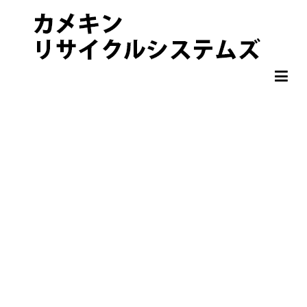
非鉄金属 OA機器 スクラップ 処分・買取りならカメキンリサイクル
カメキンリサイクルシステムズ
システムズ