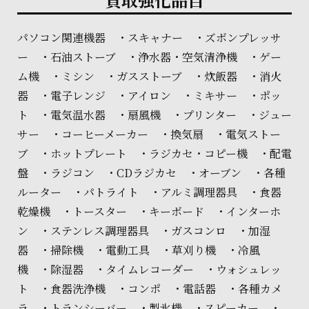
パソコン関連機器 ・スキャナー ・ズボンプレッサ
ー ・石油ストーブ ・浄水器・空気清浄機 ・ゲー
ム機 ・ミシン ・ガスストーブ ・炊飯器 ・消火
器 ・電子レンジ ・アイロン ・ミキサー ・ポッ
ト ・電気温水器 ・扇風機 ・プリンター ・ジュー
サー ・コーヒーメーカー ・換気扇 ・電気ストー
ブ ・ホットプレート ・ラジカセ・コピー機 ・配電
盤 ・ラジコン ・CDラジカセ ・オーブン ・各種
ルーター ・パトライト ・アルミ調理器具 ・食器
乾燥機 ・トースター ・キーボード ・インターホ
ン ・ステンレス調理器具 ・ガスコンロ ・加湿
器 ・掃除機 ・電動工具 ・草刈り機 ・冷風
機 ・除湿器 ・タイムレコーダー ・ウォシュレッ
ト ・食器洗浄機 ・コンポ ・電話器 ・各種カメ
ラ ・トランシーバー ・製氷機 ・スピーカー ・