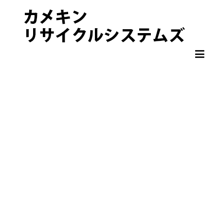
非鉄金属 OA機器 スクラップ 処分・買取りならカメキンリサイクル
カメキンリサイクルシステムズ
システムズ