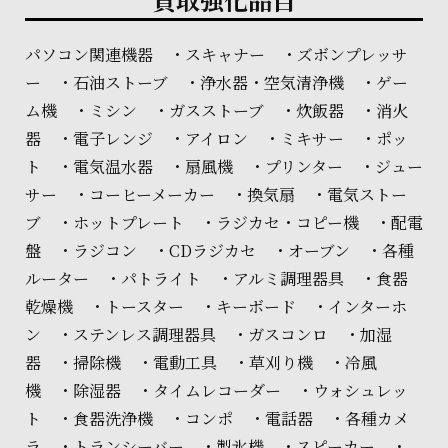
パソコン関連機器 ・スキャナー ・ズボンプレッサ
ー ・石油ストーブ ・浄水器・空気清浄機 ・ゲー
ム機 ・ミシン ・ガスストーブ ・炊飯器 ・消火
器 ・電子レンジ ・アイロン ・ミキサー ・ポッ
ト ・電気温水器 ・扇風機 ・プリンター ・ジュー
サー ・コーヒーメーカー ・換気扇 ・電気ストー
ブ ・ホットプレート ・ラジカセ・コピー機 ・配電
盤 ・ラジコン ・CDラジカセ ・オーブン ・各種
ルーター ・パトライト ・アルミ調理器具 ・食器
乾燥機 ・トースター ・キーボード ・インターホ
ン ・ステンレス調理器具 ・ガスコンロ ・加湿
器 ・掃除機 ・電動工具 ・草刈り機 ・冷風
機 ・除湿器 ・タイムレコーダー ・ウォシュレッ
ト ・食器洗浄機 ・コンポ ・電話器 ・各種カメ
ラ ・トランシーバー ・製氷機 ・スピーカー ・