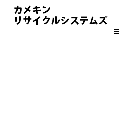
非鉄金属 OA機器 スクラップ 処分・買取りならカメキンリサイクル
カメキンリサイクルシステムズ
システムズ