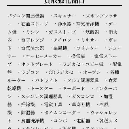
パソコン関連機器 ・スキャナー ・ズボンプレッサ
ー ・石油ストーブ ・浄水器・空気清浄機 ・ゲー
ム機 ・ミシン ・ガスストーブ ・炊飯器 ・消火
器 ・電子レンジ ・アイロン ・ミキサー ・ポッ
ト ・電気温水器 ・扇風機 ・プリンター ・ジュー
サー ・コーヒーメーカー ・換気扇 ・電気ストー
ブ ・ホットプレート ・ラジカセ・コピー機 ・配電
盤 ・ラジコン ・CDラジカセ ・オーブン ・各種
ルーター ・パトライト ・アルミ調理器具 ・食器
乾燥機 ・トースター ・キーボード ・インターホ
ン ・ステンレス調理器具 ・ガスコンロ ・加湿
器 ・掃除機 ・電動工具 ・草刈り機 ・冷風
機 ・除湿器 ・タイムレコーダー ・ウォシュレッ
ト ・食器洗浄機 ・コンポ ・電話器 ・各種カメ
ラ ・トランシーバー ・製氷機 ・スピーカー ・