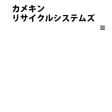
非鉄金属 OA機器 スクラップ 処分・買取りならカメキンリサイクル
カメキンリサイクルシステムズ
システムズ