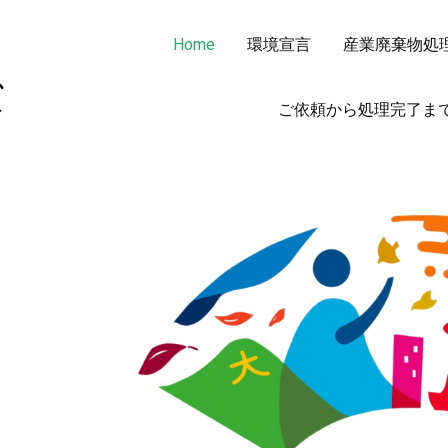
Home
環境宣言
産業廃棄物処
非鉄金属 OA機器 スクラップ 処分・買取りならカメキンリサイ
カメキンリサイクルシステムズ
ご依頼から処理完了ま