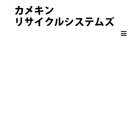
非鉄金属 OA機器 スクラップ 処分・買取りならカメキンリサイクル
カメキンリサイクルシステムズ
システムズ