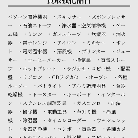
パソコン関連機器 ・スキャナー ・ズボンプレッサ
ー ・石油ストーブ ・浄水器・空気清浄機 ・ゲー
ム機 ・ミシン ・ガスストーブ ・炊飯器 ・消火
器 ・電子レンジ ・アイロン ・ミキサー ・ポッ
ト ・電気温水器 ・扇風機 ・プリンター ・ジュー
サー ・コーヒーメーカー ・換気扇 ・電気ストー
ブ ・ホットプレート ・ラジカセ・コピー機 ・配電
盤 ・ラジコン ・CDラジカセ ・オーブン ・各種
ルーター ・パトライト ・アルミ調理器具 ・食器
乾燥機 ・トースター ・キーボード ・インターホ
ン ・ステンレス調理器具 ・ガスコンロ ・加湿
器 ・掃除機 ・電動工具 ・草刈り機 ・冷風
機 ・除湿器 ・タイムレコーダー ・ウォシュレッ
ト ・食器洗浄機 ・コンポ ・電話器 ・各種カメ
ラ ・トランシーバー ・製氷機 ・スピーカー ・