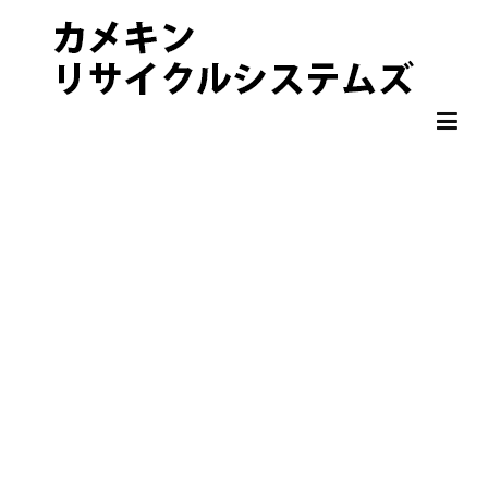
非鉄金属 OA機器 スクラップ 処分・買取りならカメキンリサイクル
カメキンリサイクルシステムズ
システムズ