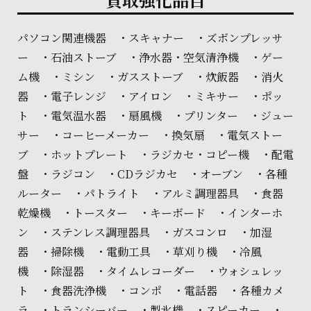
パソコン関連機器 ・スキャナー ・ズボンプレッサ
ー ・石油ストーブ ・浄水器・空気清浄機 ・ゲー
ム機 ・ミシン ・ガスストーブ ・炊飯器 ・消火
器 ・電子レンジ ・アイロン ・ミキサー ・ポッ
ト ・電気温水器 ・扇風機 ・プリンター ・ジュー
サー ・コーヒーメーカー ・換気扇 ・電気ストー
ブ ・ホットプレート ・ラジカセ・コピー機 ・配電
盤 ・ラジコン ・CDラジカセ ・オーブン ・各種
ルーター ・パトライト ・アルミ調理器具 ・食器
乾燥機 ・トースター ・キーボード ・インターホ
ン ・ステンレス調理器具 ・ガスコンロ ・加湿
器 ・掃除機 ・電動工具 ・草刈り機 ・冷風
機 ・除湿器 ・タイムレコーダー ・ウォシュレッ
ト ・食器洗浄機 ・コンポ ・電話器 ・各種カメ
ラ ・トランシーバー ・製氷機 ・スピーカー ・