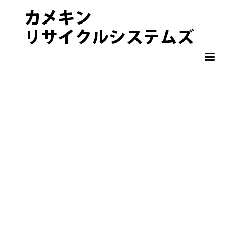
非鉄金属 OA機器 スクラップ 処分・買取りならカメキンリサイクル
カメキンリサイクルシステムズ
システムズ