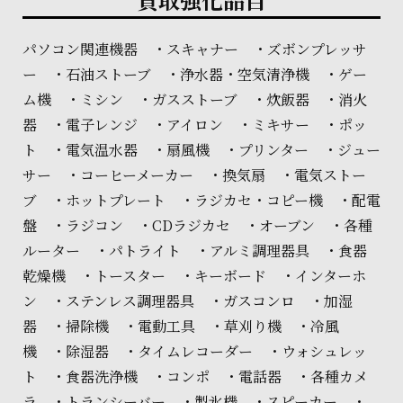
パソコン関連機器 ・スキャナー ・ズボンプレッサ
ー ・石油ストーブ ・浄水器・空気清浄機 ・ゲー
ム機 ・ミシン ・ガスストーブ ・炊飯器 ・消火
器 ・電子レンジ ・アイロン ・ミキサー ・ポッ
ト ・電気温水器 ・扇風機 ・プリンター ・ジュー
サー ・コーヒーメーカー ・換気扇 ・電気ストー
ブ ・ホットプレート ・ラジカセ・コピー機 ・配電
盤 ・ラジコン ・CDラジカセ ・オーブン ・各種
ルーター ・パトライト ・アルミ調理器具 ・食器
乾燥機 ・トースター ・キーボード ・インターホ
ン ・ステンレス調理器具 ・ガスコンロ ・加湿
器 ・掃除機 ・電動工具 ・草刈り機 ・冷風
機 ・除湿器 ・タイムレコーダー ・ウォシュレッ
ト ・食器洗浄機 ・コンポ ・電話器 ・各種カメ
ラ ・トランシーバー ・製氷機 ・スピーカー ・