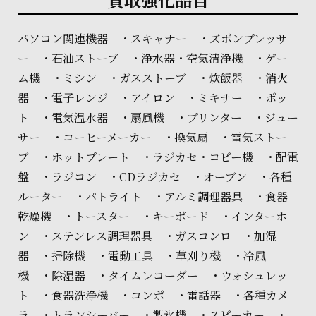
パソコン関連機器 ・スキャナー ・ズボンプレッサ
ー ・石油ストーブ ・浄水器・空気清浄機 ・ゲー
ム機 ・ミシン ・ガスストーブ ・炊飯器 ・消火
器 ・電子レンジ ・アイロン ・ミキサー ・ポッ
ト ・電気温水器 ・扇風機 ・プリンター ・ジュー
サー ・コーヒーメーカー ・換気扇 ・電気ストー
ブ ・ホットプレート ・ラジカセ・コピー機 ・配電
盤 ・ラジコン ・CDラジカセ ・オーブン ・各種
ルーター ・パトライト ・アルミ調理器具 ・食器
乾燥機 ・トースター ・キーボード ・インターホ
ン ・ステンレス調理器具 ・ガスコンロ ・加湿
器 ・掃除機 ・電動工具 ・草刈り機 ・冷風
機 ・除湿器 ・タイムレコーダー ・ウォシュレッ
ト ・食器洗浄機 ・コンポ ・電話器 ・各種カメ
ラ ・トランシーバー ・製氷機 ・スピーカー ・