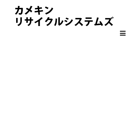
非鉄金属 OA機器 スクラップ 処分・買取りならカメキンリサイクル
カメキンリサイクルシステムズ
システムズ