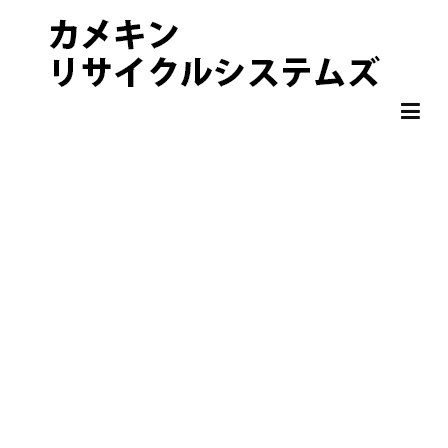
非鉄金属 OA機器 スクラップ 処分・買取りならカメキンリサイクル
カメキンリサイクルシステムズ
システムズ