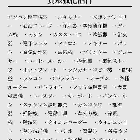
パソコン関連機器 ・スキャナー ・ズボンプレッサ
ー ・石油ストーブ ・浄水器・空気清浄機 ・ゲー
ム機 ・ミシン ・ガスストーブ ・炊飯器 ・消火
器 ・電子レンジ ・アイロン ・ミキサー ・ポッ
ト ・電気温水器 ・扇風機 ・プリンター ・ジュー
サー ・コーヒーメーカー ・換気扇 ・電気ストー
ブ ・ホットプレート ・ラジカセ・コピー機 ・配電
盤 ・ラジコン ・CDラジカセ ・オーブン ・各種
ルーター ・パトライト ・アルミ調理器具 ・食器
乾燥機 ・トースター ・キーボード ・インターホ
ン ・ステンレス調理器具 ・ガスコンロ ・加湿
器 ・掃除機 ・電動工具 ・草刈り機 ・冷風
機 ・除湿器 ・タイムレコーダー ・ウォシュレッ
ト ・食器洗浄機 ・コンポ ・電話器 ・各種カメ
ラ ・トランシーバー ・製氷機 ・スピーカー ・