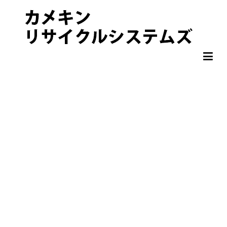
非鉄金属 OA機器 スクラップ 処分・買取りならカメキンリサイクル
カメキンリサイクルシステムズ
システムズ