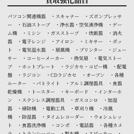
パソコン関連機器 ・スキャナー ・ズボンプレッサ
ー ・石油ストーブ ・浄水器・空気清浄機 ・ゲー
ム機 ・ミシン ・ガスストーブ ・炊飯器 ・消火
器 ・電子レンジ ・アイロン ・ミキサー ・ポッ
ト ・電気温水器 ・扇風機 ・プリンター ・ジュー
サー ・コーヒーメーカー ・換気扇 ・電気ストー
ブ ・ホットプレート ・ラジカセ・コピー機 ・配電
盤 ・ラジコン ・CDラジカセ ・オーブン ・各種
ルーター ・パトライト ・アルミ調理器具 ・食器
乾燥機 ・トースター ・キーボード ・インターホ
ン ・ステンレス調理器具 ・ガスコンロ ・加湿
器 ・掃除機 ・電動工具 ・草刈り機 ・冷風
機 ・除湿器 ・タイムレコーダー ・ウォシュレッ
ト ・食器洗浄機 ・コンポ ・電話器 ・各種カメ
ラ ・トランシーバー ・製氷機 ・スピーカー ・