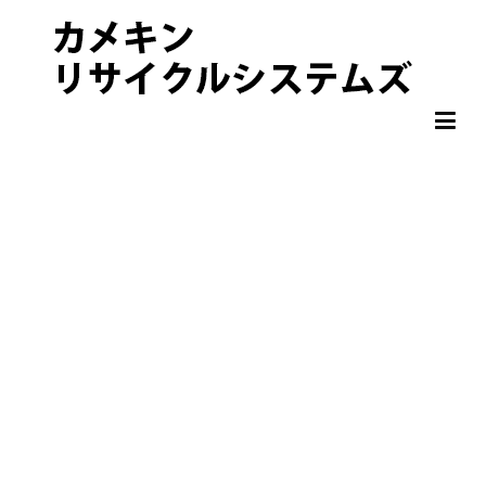
非鉄金属 OA機器 スクラップ 処分・買取りならカメキンリサイクル
カメキンリサイクルシステムズ
システムズ