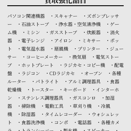
パソコン関連機器 ・スキャナー ・ズボンプレッサ
ー ・石油ストーブ ・浄水器・空気清浄機 ・ゲー
ム機 ・ミシン ・ガスストーブ ・炊飯器 ・消火
器 ・電子レンジ ・アイロン ・ミキサー ・ポッ
ト ・電気温水器 ・扇風機 ・プリンター ・ジュー
サー ・コーヒーメーカー ・換気扇 ・電気ストー
ブ ・ホットプレート ・ラジカセ・コピー機 ・配電
盤 ・ラジコン ・CDラジカセ ・オーブン ・各種
ルーター ・パトライト ・アルミ調理器具 ・食器
乾燥機 ・トースター ・キーボード ・インターホ
ン ・ステンレス調理器具 ・ガスコンロ ・加湿
器 ・掃除機 ・電動工具 ・草刈り機 ・冷風
機 ・除湿器 ・タイムレコーダー ・ウォシュレッ
ト ・食器洗浄機 ・コンポ ・電話器 ・各種カメ
ラ ・トランシーバー ・製氷機 ・スピーカー ・