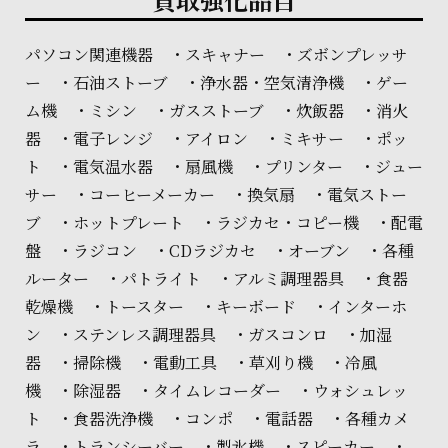
パソコン関連機器 ・スキャナー ・ズボンプレッサ
ー ・石油ストーブ ・浄水器・空気清浄機 ・ゲー
ム機 ・ミシン ・ガスストーブ ・炊飯器 ・消火
器 ・電子レンジ ・アイロン ・ミキサー ・ポッ
ト ・電気温水器 ・扇風機 ・プリンター ・ジュー
サー ・コーヒーメーカー ・換気扇 ・電気ストー
ブ ・ホットプレート ・ラジカセ・コピー機 ・配電
盤 ・ラジコン ・CDラジカセ ・オーブン ・各種
ルーター ・パトライト ・アルミ調理器具 ・食器
乾燥機 ・トースター ・キーボード ・インターホ
ン ・ステンレス調理器具 ・ガスコンロ ・加湿
器 ・掃除機 ・電動工具 ・草刈り機 ・冷風
機 ・除湿器 ・タイムレコーダー ・ウォシュレッ
ト ・食器洗浄機 ・コンポ ・電話器 ・各種カメ
ラ ・トランシーバー ・製氷機 ・スピーカー ・