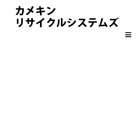
非鉄金属 OA機器 スクラップ 処分・買取りならカメキンリサイクル
カメキンリサイクルシステムズ
システムズ